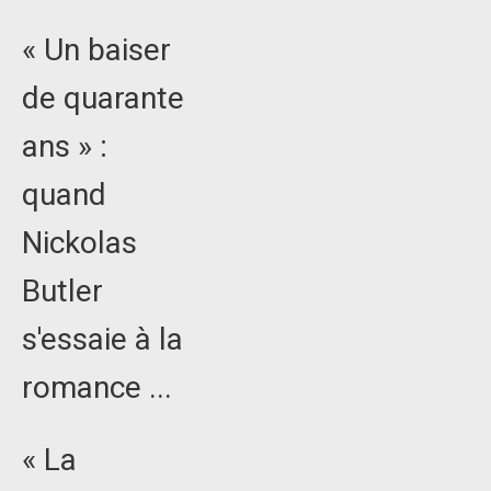
« Un baiser
de quarante
ans » :
quand
Nickolas
Butler
s'essaie à la
romance ...
« La