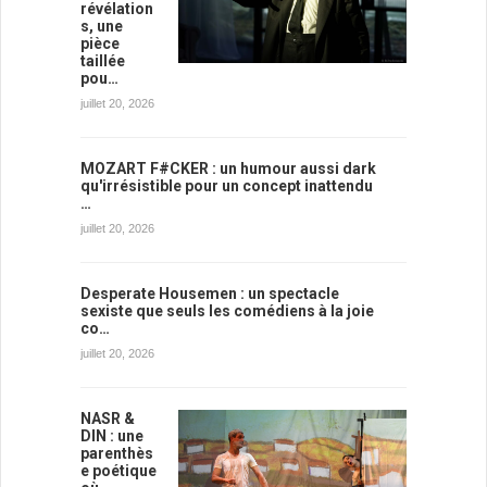
révélation
s, une
pièce
taillée
pou…
juillet 20, 2026
MOZART F#CKER : un humour aussi dark
qu'irrésistible pour un concept inattendu
…
juillet 20, 2026
Desperate Housemen : un spectacle
sexiste que seuls les comédiens à la joie
co…
juillet 20, 2026
NASR &
DIN : une
parenthès
e poétique