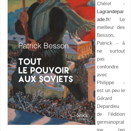
Chérel -
Lagrandepar
ade.fr
/ Le
meilleur des
Besson,
Patrick - à
ne surtout
pas
confondre
avec
Philippe -
est un peu le
Gérard
Depardieu
de l’édition
germanoprat
ine (en