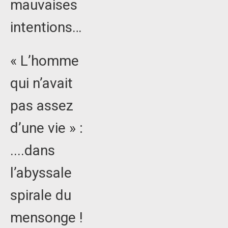
mauvaises
intentions…
« L’homme
qui n’avait
pas assez
d’une vie » :
....dans
l’abyssale
spirale du
mensonge !