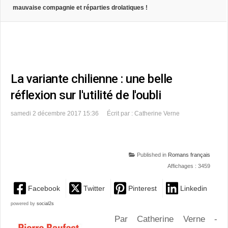
mauvaise compagnie et réparties drolatiques !
La variante chilienne : une belle
réflexion sur l'utilité de l'oubli
samedi 2 décembre 2017 15:36
Écrit par : Catherine Verne
Published in
Romans français
Affichages : 3459
Facebook
Twitter
Pinterest
Linkedin
powered by
social2s
Par Catherine Verne -