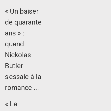
« Un baiser
de quarante
ans » :
quand
Nickolas
Butler
s'essaie à la
romance ...
« La