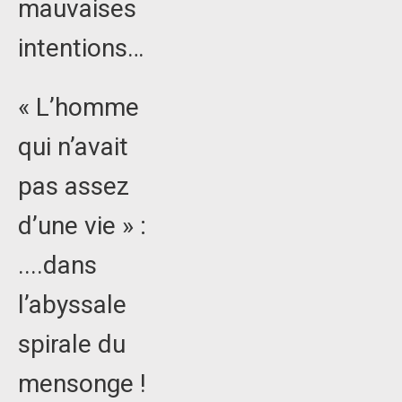
mauvaises
intentions…
« L’homme
qui n’avait
pas assez
d’une vie » :
....dans
l’abyssale
spirale du
mensonge !