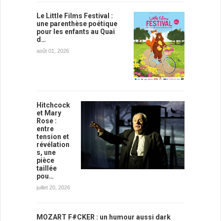
Le Little Films Festival :
une parenthèse poétique
pour les enfants au Quai
d…
août 01, 2026
Hitchcock
et Mary
Rose :
entre
tension et
révélation
s, une
pièce
taillée
pou…
juillet 20, 2026
MOZART F#CKER : un humour aussi dark