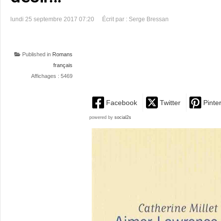
lundi 25 septembre 2017 07:20
Écrit par : Serge Bressan
Published in
Romans
français
Affichages : 5469
Facebook
Twitter
Pinte
powered by
social2s