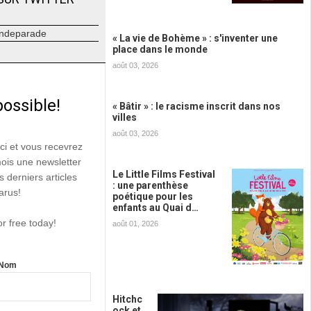
ndeparade
« La vie de Bohème » : s'inventer une
place dans le monde
août 03, 2026
possible!
« Bâtir » : le racisme inscrit dans nos
villes
août 03, 2026
ici et vous recevrez
mois une newsletter
Le Little Films Festival
s derniers articles
: une parenthèse
arus!
poétique pour les
enfants au Quai d…
or free today!
août 01, 2026
Nom
Hitchc
ock et