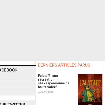
DERNIERS ARTICLES PARUS
FACEBOOK
Falstaff : une
récréation
shakespearienne de
haute volée!
août 03, 2026
SUR TWITTER