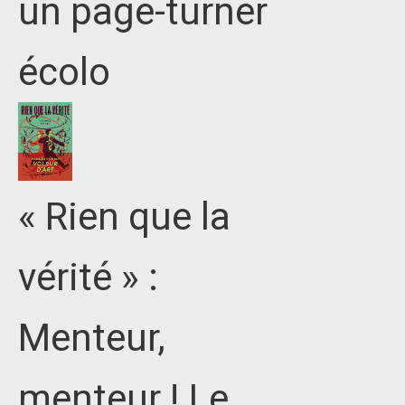
un page-turner
écolo
« Rien que la
vérité » :
Menteur,
menteur ! Le