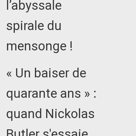
l’abyssale
spirale du
mensonge !
« Un baiser de
quarante ans » :
quand Nickolas
Butler s'essaie