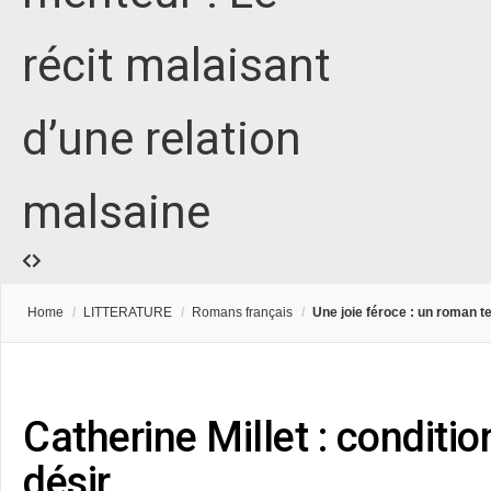
récit malaisant
d’une relation
malsaine
Home
/
LITTERATURE
/
Romans français
/
Une joie féroce : un roman t
Catherine Millet : condition
désir…