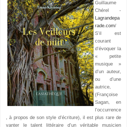
Guillaume
Chérel -
Lagrandepa
rade.com
/
S’il est
courant
d’évoquer la
« petite
musique »
d’un auteur,
ou d’une
autrice,
(Françoise
Sagan, en
l’occurrence
, à propos de son style d’écriture), il est plus rare de
vanter le talent littéraire d’un véritable musicien