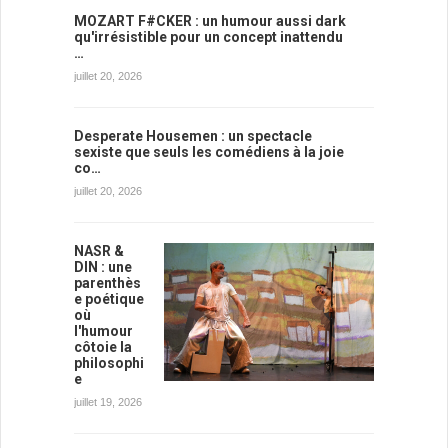
MOZART F#CKER : un humour aussi dark
qu'irrésistible pour un concept inattendu
…
juillet 20, 2026
Desperate Housemen : un spectacle
sexiste que seuls les comédiens à la joie
co…
juillet 20, 2026
NASR &
DIN : une
parenthès
e poétique
où
l'humour
côtoie la
philosophi
e
juillet 19, 2026