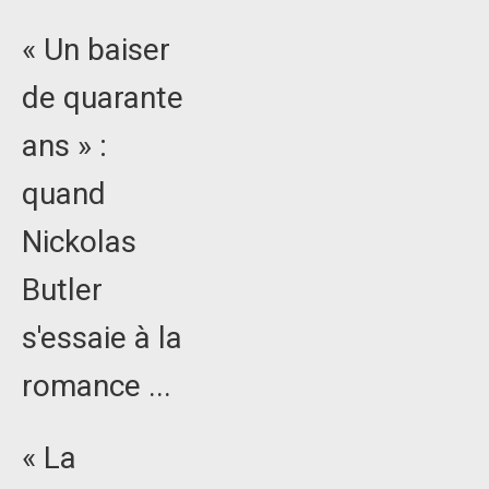
« Un baiser
de quarante
ans » :
quand
Nickolas
Butler
s'essaie à la
romance ...
« La