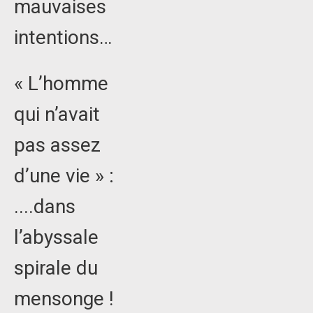
mauvaises
intentions…
« L’homme
qui n’avait
pas assez
d’une vie » :
....dans
l’abyssale
spirale du
mensonge !