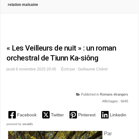
relation malsaine
« Les Veilleurs de nuit » : un roman
orchestral de Tiunn Ka-siông
jeudi 6 novembre 2025 20:45
Écrit par : Guillaume Chérel
Published in
Romans étrangers
Affichages : 6645
Facebook
Twitter
Pinterest
Linkedin
powered by
social2s
Par