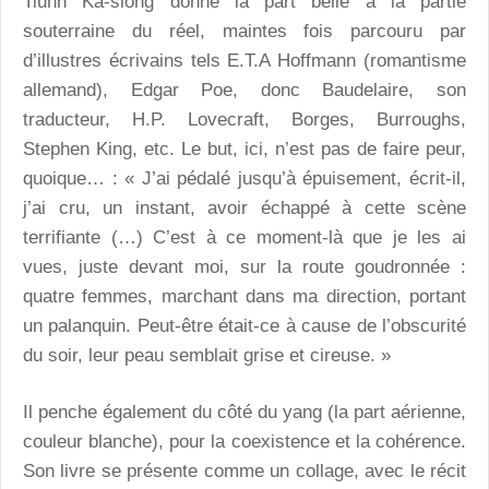
Tiunn Ka-siông donne la part belle à la partie
souterraine du réel, maintes fois parcouru par
d’illustres écrivains tels E.T.A Hoffmann (romantisme
allemand), Edgar Poe, donc Baudelaire, son
traducteur, H.P. Lovecraft, Borges, Burroughs,
Stephen King, etc. Le but, ici, n’est pas de faire peur,
quoique… : « J’ai pédalé jusqu’à épuisement, écrit-il,
j’ai cru, un instant, avoir échappé à cette scène
terrifiante (…) C’est à ce moment-là que je les ai
vues, juste devant moi, sur la route goudronnée :
quatre femmes, marchant dans ma direction, portant
un palanquin. Peut-être était-ce à cause de l’obscurité
du soir, leur peau semblait grise et cireuse. »
Il penche également du côté du yang (la part aérienne,
couleur blanche), pour la coexistence et la cohérence.
Son livre se présente comme un collage, avec le récit