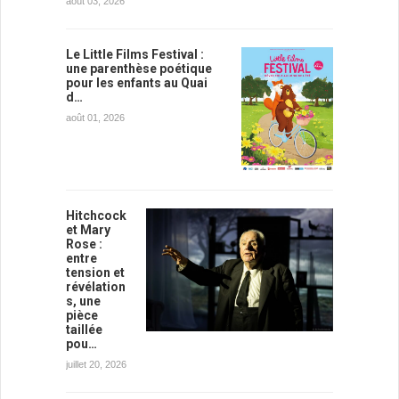
août 03, 2026
Le Little Films Festival :
une parenthèse poétique
pour les enfants au Quai
d…
août 01, 2026
Hitchcock
et Mary
Rose :
entre
tension et
révélation
s, une
pièce
taillée
pou…
juillet 20, 2026