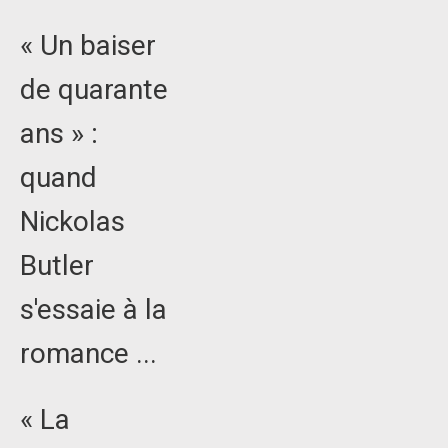
« Un baiser
de quarante
ans » :
quand
Nickolas
Butler
s'essaie à la
romance ...
« La