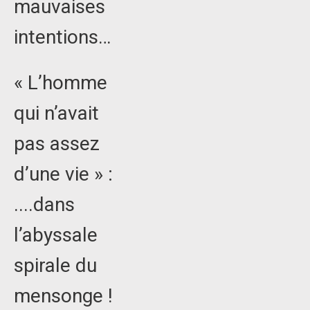
mauvaises
intentions…
« L’homme
qui n’avait
pas assez
d’une vie » :
....dans
l’abyssale
spirale du
mensonge !