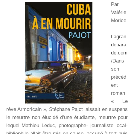
Par
Valérie
Morice
-
Lagran
depara
de.com
/Dans
son
précéd
ent
roman
« Le
rêve Armoricain », Stéphane Pajot laissait en suspens
le meurtre non élucidé d’une étudiante, meurtre pour
lequel Mathieu Leduc, photographe- journaliste local-
bibliophile allait être mis en cause, accusé à tort puis