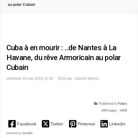
au polar Cubain
Cuba à en mourir : ..de Nantes à La
Havane, du rêve Armoricain au polar
Cubain
vendredi 10 mai 2019 11:44
Écrit par : Valérie Morice
Published in
Polars
Affichages : 4688
Facebook
Twitter
Pinterest
Linkedin
powered by
social2s