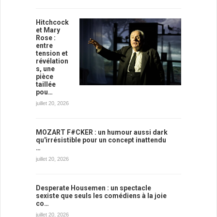
Hitchcock
et Mary
Rose :
entre
tension et
révélation
s, une
pièce
taillée
pou…
juillet 20, 2026
MOZART F#CKER : un humour aussi dark
qu'irrésistible pour un concept inattendu
…
juillet 20, 2026
Desperate Housemen : un spectacle
sexiste que seuls les comédiens à la joie
co…
juillet 20, 2026