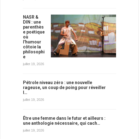
NASR &
DIN : une
parenthès
e poétique
où
l'humour
côtoie la
philosophi
e
juillet 19, 2026
Pétrole niveau zéro : une nouvelle
rageuse, un coup de poing pour réveiller
l…
juillet 19, 2026
Être une femme dans le futur et ailleurs :
une anthologie nécessaire, qui cach…
juillet 19, 2026