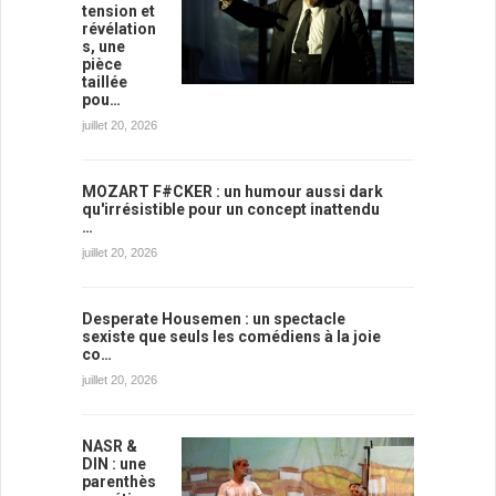
tension et
révélation
s, une
pièce
taillée
pou…
juillet 20, 2026
MOZART F#CKER : un humour aussi dark
qu'irrésistible pour un concept inattendu
…
juillet 20, 2026
Desperate Housemen : un spectacle
sexiste que seuls les comédiens à la joie
co…
juillet 20, 2026
NASR &
DIN : une
parenthès