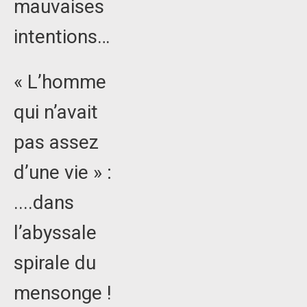
mauvaises
intentions…
« L’homme
qui n’avait
pas assez
d’une vie » :
....dans
l’abyssale
spirale du
mensonge !