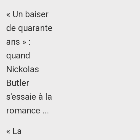
« Un baiser
de quarante
ans » :
quand
Nickolas
Butler
s'essaie à la
romance ...
« La