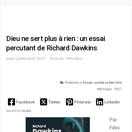
Dieu ne sert plus à rien : un essai
percutant de Richard Dawkins
jeudi 9 juillet 2020 10:57
Écrit par : Félix Brun
Published in
Essais, société et bien-être
Affichages : 6517
Facebook
Twitter
Pinterest
Linkedin
powered by
social2s
Par
Félix