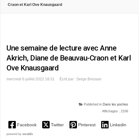
Craon et Karl Ove Knausgaard
Une semaine de lecture avec Anne
Akrich, Diane de Beauvau-Craon et Karl
Ove Knausgaard
mercredi 6 juillet 2022 18:31
Écrit par : Serge Bressan
Published in
Dans les poches
Affichages : 2336
Facebook
Twitter
Pinterest
Linkedin
powered by
social2s