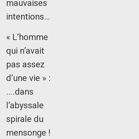
mauvaises
intentions…
« L’homme
qui n’avait
pas assez
d’une vie » :
....dans
l’abyssale
spirale du
mensonge !