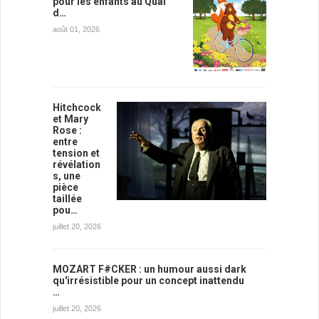
pour les enfants au Quai
d…
août 01, 2026
Hitchcock
et Mary
Rose :
entre
tension et
révélation
s, une
pièce
taillée
pou…
juillet 20, 2026
MOZART F#CKER : un humour aussi dark
qu'irrésistible pour un concept inattendu
…
juillet 20, 2026