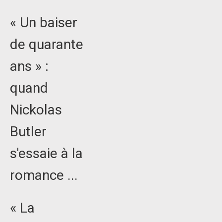
« Un baiser
de quarante
ans » :
quand
Nickolas
Butler
s'essaie à la
romance ...
« La