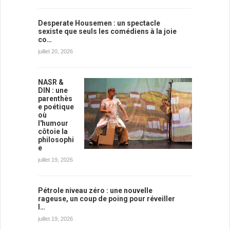
Desperate Housemen : un spectacle
sexiste que seuls les comédiens à la joie
co…
juillet 20, 2026
NASR &
DIN : une
parenthès
e poétique
où
l'humour
côtoie la
philosophi
e
juillet 19, 2026
Pétrole niveau zéro : une nouvelle
rageuse, un coup de poing pour réveiller
l…
juillet 19, 2026