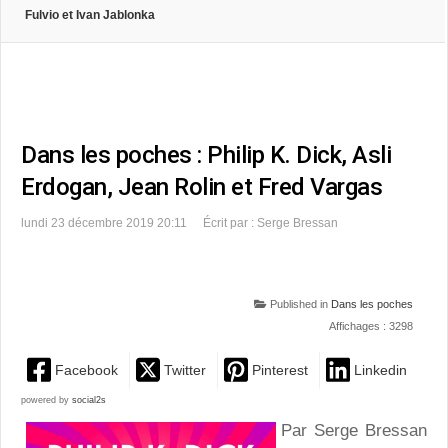
Fulvio et Ivan Jablonka
Dans les poches : Philip K. Dick, Asli
Erdogan, Jean Rolin et Fred Vargas
lundi 23 décembre 2019 20:11
Écrit par : Serge Bressan
Published in
Dans les poches
Affichages : 3298
Facebook
Twitter
Pinterest
Linkedin
powered by
social2s
Par Serge Bressan