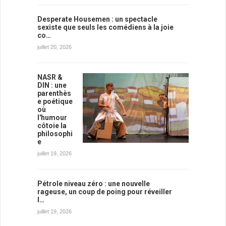
Desperate Housemen : un spectacle
sexiste que seuls les comédiens à la joie
co…
juillet 20, 2026
NASR &
DIN : une
parenthès
e poétique
où
l'humour
côtoie la
philosophi
e
juillet 19, 2026
Pétrole niveau zéro : une nouvelle
rageuse, un coup de poing pour réveiller
l…
juillet 19, 2026