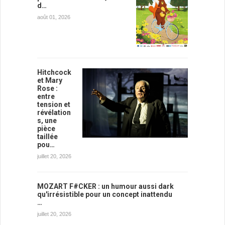
d…
août 01, 2026
Hitchcock
et Mary
Rose :
entre
tension et
révélation
s, une
pièce
taillée
pou…
juillet 20, 2026
MOZART F#CKER : un humour aussi dark
qu'irrésistible pour un concept inattendu
…
juillet 20, 2026