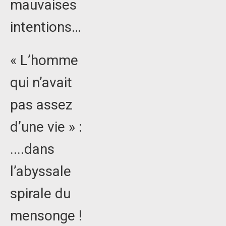
mauvaises
intentions…
« L’homme
qui n’avait
pas assez
d’une vie » :
....dans
l’abyssale
spirale du
mensonge !