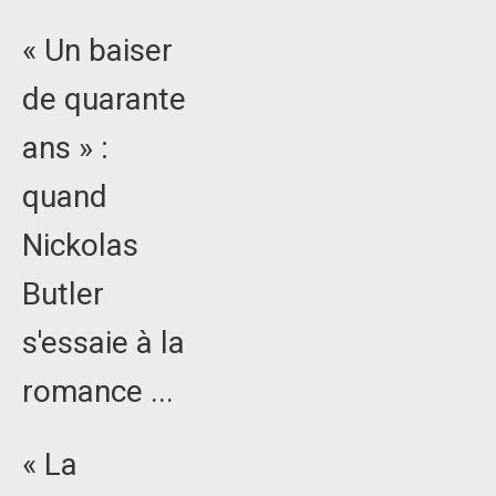
« Un baiser
de quarante
ans » :
quand
Nickolas
Butler
s'essaie à la
romance ...
« La