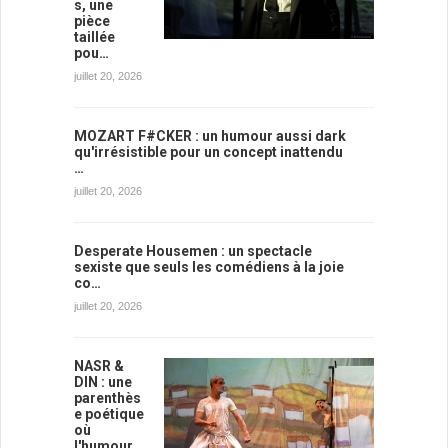
s, une
pièce
taillée
pou…
juillet 20, 2026
MOZART F#CKER : un humour aussi dark
qu'irrésistible pour un concept inattendu
…
juillet 20, 2026
Desperate Housemen : un spectacle
sexiste que seuls les comédiens à la joie
co…
juillet 20, 2026
NASR &
DIN : une
parenthès
e poétique
où
l'humour