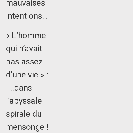
mauvaises
intentions…
« L’homme
qui n’avait
pas assez
d’une vie » :
....dans
l’abyssale
spirale du
mensonge !