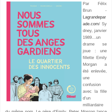
Par Félix
Brun -
Lagrandepar
ade.com
/ Sy
dney, janvier
1989…un
drame se
joue : une
fillette Emily
Morgan a
été enlevée,
une
confusion
avec la fille
d’un
milliardaire
du même nom. Le père d’Emily, Peter Morgan lance