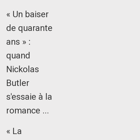
« Un baiser
de quarante
ans » :
quand
Nickolas
Butler
s'essaie à la
romance ...
« La