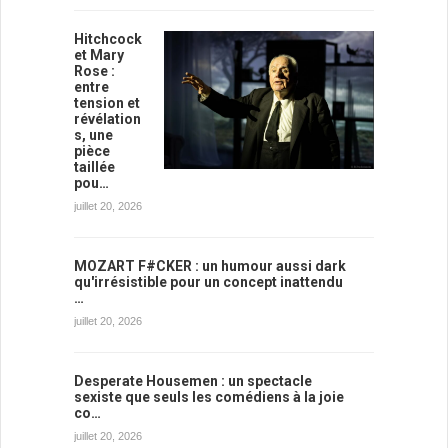
Hitchcock
et Mary
Rose :
entre
tension et
révélation
s, une
pièce
taillée
pou…
juillet 20, 2026
MOZART F#CKER : un humour aussi dark
qu'irrésistible pour un concept inattendu
…
juillet 20, 2026
Desperate Housemen : un spectacle
sexiste que seuls les comédiens à la joie
co…
juillet 20, 2026