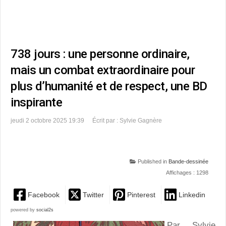
738 jours : une personne ordinaire,
mais un combat extraordinaire pour
plus d’humanité et de respect, une BD
inspirante
jeudi 2 octobre 2025 19:39
Écrit par : Sylvie Gagnère
Published in
Bande-dessinée
Affichages : 1298
Facebook
Twitter
Pinterest
Linkedin
powered by
social2s
Par Sylvie