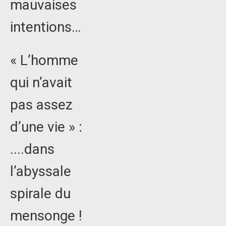
mauvaises
intentions…
« L’homme
qui n’avait
pas assez
d’une vie » :
....dans
l’abyssale
spirale du
mensonge !