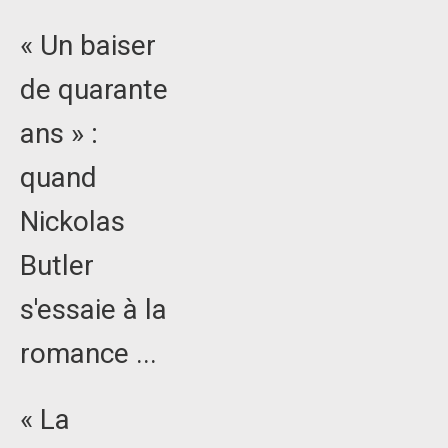
« Un baiser
de quarante
ans » :
quand
Nickolas
Butler
s'essaie à la
romance ...
« La