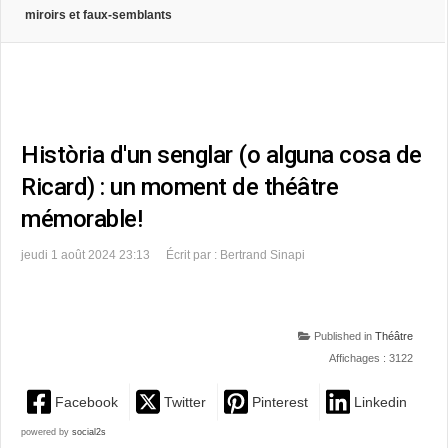
miroirs et faux-semblants
Història d'un senglar (o alguna cosa de
Ricard) : un moment de théâtre
mémorable!
jeudi 1 août 2024 23:13
Écrit par : Bertrand Sinapi
Published in
Théâtre
Affichages : 3122
Facebook
Twitter
Pinterest
Linkedin
powered by
social2s