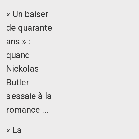
« Un baiser
de quarante
ans » :
quand
Nickolas
Butler
s'essaie à la
romance ...
« La