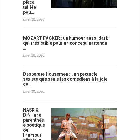
pièce
taillée
pou…
juillet 20, 2026
MOZART F#CKER : un humour aussi dark
qu'irrésistible pour un concept inattendu
…
juillet 20, 2026
Desperate Housemen : un spectacle
sexiste que seuls les comédiens à la joie
co…
juillet 20, 2026
NASR &
DIN : une
parenthès
e poétique
où
l'humour
côtoie la