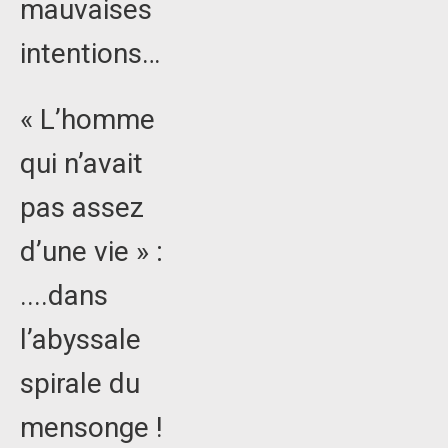
mauvaises
intentions…
« L’homme
qui n’avait
pas assez
d’une vie » :
....dans
l’abyssale
spirale du
mensonge !