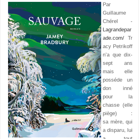
Par
Guillaume
Chérel -
Lagrandepar
ade.com/
Tr
acy Petrikoff
n’a que dix-
sept ans
mais elle
posséde un
don inné
pour la
chasse (elle
piège) :
sa mère, qui
a disparu, lui
a tout