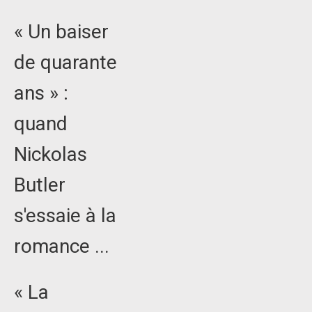
« Un baiser
de quarante
ans » :
quand
Nickolas
Butler
s'essaie à la
romance ...
« La