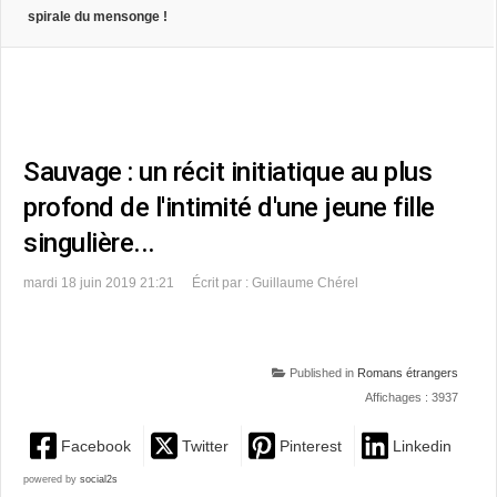
spirale du mensonge !
Sauvage : un récit initiatique au plus
profond de l'intimité d'une jeune fille
singulière...
mardi 18 juin 2019 21:21
Écrit par : Guillaume Chérel
Published in
Romans étrangers
Affichages : 3937
Facebook
Twitter
Pinterest
Linkedin
powered by
social2s