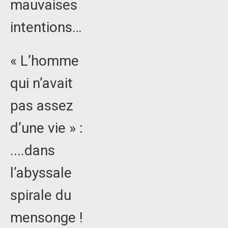
mauvaises
intentions…
« L’homme
qui n’avait
pas assez
d’une vie » :
....dans
l’abyssale
spirale du
mensonge !