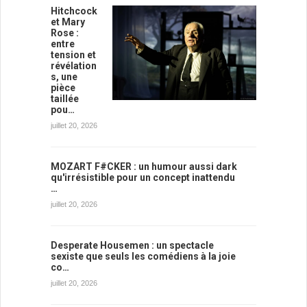
Hitchcock
et Mary
Rose :
entre
tension et
révélation
s, une
pièce
taillée
pou…
juillet 20, 2026
MOZART F#CKER : un humour aussi dark
qu'irrésistible pour un concept inattendu
…
juillet 20, 2026
Desperate Housemen : un spectacle
sexiste que seuls les comédiens à la joie
co…
juillet 20, 2026