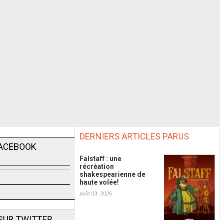
DERNIERS ARTICLES PARUS
FACEBOOK
Falstaff : une
récréation
shakespearienne de
haute volée!
août 03, 2026
SUR TWITTER