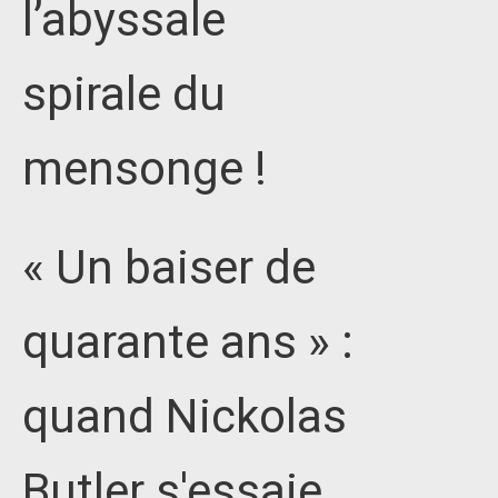
l’abyssale
spirale du
mensonge !
« Un baiser de
quarante ans » :
quand Nickolas
Butler s'essaie