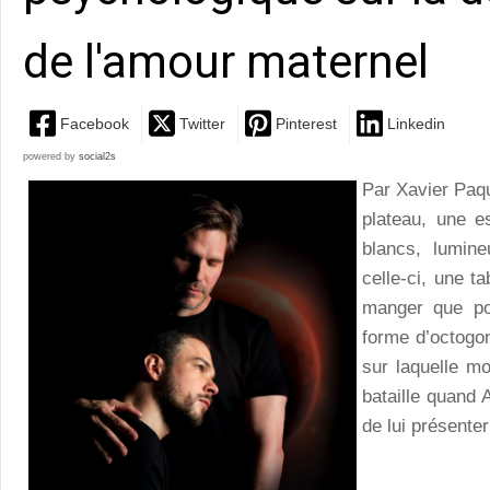
de l'amour maternel
Facebook
Twitter
Pinterest
Linkedin
powered by
social2s
Par Xavier Paqu
plateau, une e
blancs, lumine
celle-ci, une t
manger que po
forme d’octogo
sur laquelle mo
bataille quand 
de lui présente