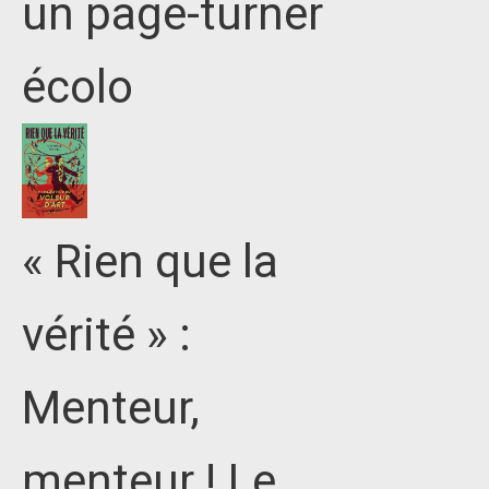
un page-turner
écolo
« Rien que la
vérité » :
Menteur,
menteur ! Le