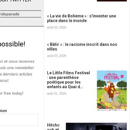
ndeparade
« La vie de Bohème » : s'inventer une
place dans le monde
août 03, 2026
possible!
« Bâtir » : le racisme inscrit dans nos
villes
août 03, 2026
ici et vous recevrez
mois une newsletter
Le Little Films Festival
s derniers articles
: une parenthèse
arus!
poétique pour les
enfants au Quai d…
or free today!
août 01, 2026
Nom
Hitchc
ock et