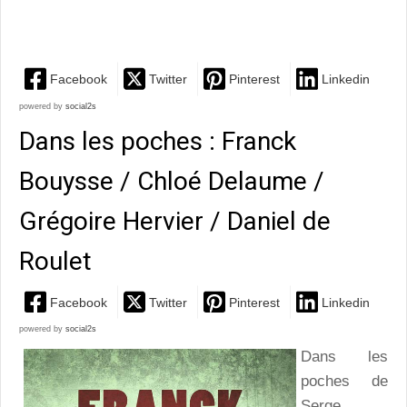
Jondeau et...
Facebook
Twitter
Pinterest
Linkedin
powered by
social2s
Dans les poches : Franck
Bouysse / Chloé Delaume /
Grégoire Hervier / Daniel de
Roulet
Facebook
Twitter
Pinterest
Linkedin
powered by
social2s
Dans les
poches de
Serge