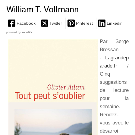
William T. Vollmann
Facebook
Twitter
Pinterest
Linkedin
powered by
social2s
Par Serge
Bressan
-
Lagrandep
arade.fr
/
Cinq
suggestions
de lecture
pour la
semaine.
Rendez-
vous avec le
désarroi