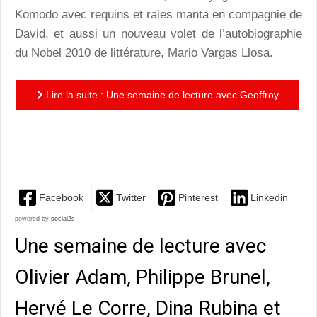
Komodo avec requins et raies manta en compagnie de
David, et aussi un nouveau volet de l’autobiographie
du Nobel 2010 de littérature, Mario Vargas Llosa.
Lire la suite : Une semaine de lecture avec Geoffroy
Delorme, Nicolas d’Estienne d’Orves, Imbolo Mbue,
David Vann...
Facebook
Twitter
Pinterest
Linkedin
powered by
social2s
Une semaine de lecture avec
Olivier Adam, Philippe Brunel,
Hervé Le Corre, Dina Rubina et