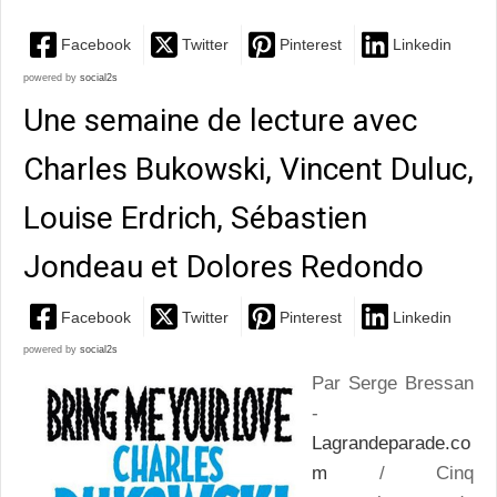
Facebook
Twitter
Pinterest
Linkedin
powered by
social2s
Une semaine de lecture avec
Charles Bukowski, Vincent Duluc,
Louise Erdrich, Sébastien
Jondeau et Dolores Redondo
Facebook
Twitter
Pinterest
Linkedin
powered by
social2s
Par Serge Bressan
-
Lagrandeparade.co
m
/ Cinq