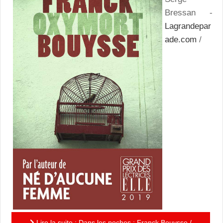
Bressan -
Lagrandepar
ade.com
/
Lire la suite : Dans les poches : Franck Bouysse /