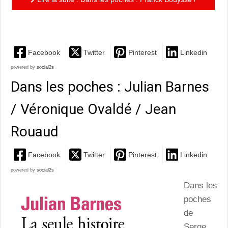
Chloé Delaume / Grégoire Hervier / Daniel de Roulet
Facebook
Twitter
Pinterest
Linkedin
powered by
social2s
Dans les poches : Julian Barnes
/ Véronique Ovaldé / Jean
Rouaud
Facebook
Twitter
Pinterest
Linkedin
powered by
social2s
Dans les
poches
de
Serge