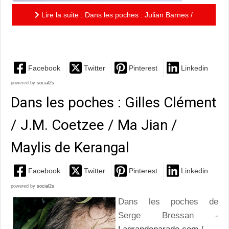
Lire la suite : Dans les poches : Julian Barnes /
Véronique Ovaldé / Jean Rouaud
Facebook
Twitter
Pinterest
Linkedin
powered by
social2s
Dans les poches : Gilles Clément
/ J.M. Coetzee / Ma Jian /
Maylis de Kerangal
Facebook
Twitter
Pinterest
Linkedin
powered by
social2s
Dans les poches de
Serge Bressan -