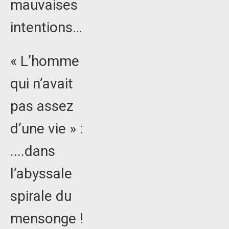
mauvaises
intentions…
« L’homme
qui n’avait
pas assez
d’une vie » :
....dans
l’abyssale
spirale du
mensonge !