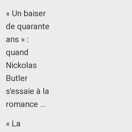
« Un baiser
de quarante
ans » :
quand
Nickolas
Butler
s'essaie à la
romance ...
« La