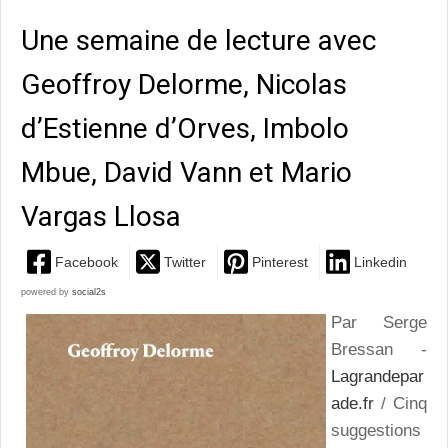
Une semaine de lecture avec
Geoffroy Delorme, Nicolas
d’Estienne d’Orves, Imbolo
Mbue, David Vann et Mario
Vargas Llosa
Facebook
Twitter
Pinterest
Linkedin
powered by
social2s
Par Serge
Bressan -
Lagrandepar
ade.fr
/ Cinq
suggestions